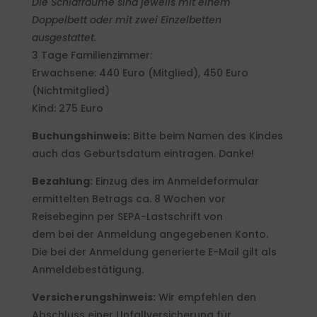
Die Schlafräume sind jeweils mit einem
Doppelbett oder mit zwei Einzelbetten
ausgestattet.
3 Tage Familienzimmer:
Erwachsene: 440 Euro (Mitglied), 450 Euro
(Nichtmitglied)
Kind: 275 Euro
Buchungshinweis:
Bitte beim Namen des Kindes
auch das Geburtsdatum eintragen. Danke!
Bezahlung:
Einzug des im Anmeldeformular
ermittelten Betrags ca. 8 Wochen vor
Reisebeginn per SEPA-Lastschrift von
dem bei der Anmeldung angegebenen Konto.
Die bei der Anmeldung generierte E-Mail gilt als
Anmeldebestätigung.
Versicherungshinweis:
Wir empfehlen den
Abschluss einer Unfallversicherung für