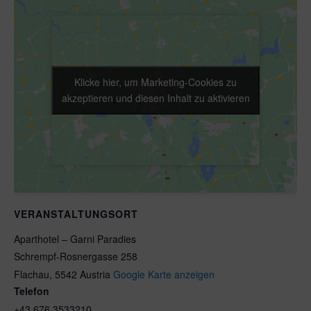
Klicke hier, um Marketing-Cookies zu
Klicke hier, um Marketing-Cookies zu
akzeptieren und diesen Inhalt zu aktivieren
akzeptieren und diesen Inhalt zu aktivieren
VERANSTALTUNGSORT
Aparthotel – Garni Paradies
Schrempf-Rosnergasse 258
Flachau
,
5542
Austria
Google Karte anzeigen
Telefon
+43 676 3533210