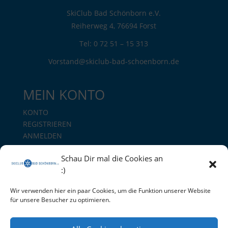
SkiClub Bad Schönborn e.V.
Reiherweg 4, 76694 Forst
Tel: 0 72 51 – 15 313
Vorstand@skiclub-bad-schoenborn.de
MEIN KONTO
KONTO
REGISTRIEREN
ANMELDEN
Schau Dir mal die Cookies an
Mitgliedsantrag
:)
Vereinssatzung downloaden
Wir verwenden hier ein paar Cookies, um die Funktion unserer Website
für unsere Besucher zu optimieren.
© 2026 SKICLUB BAD SCHÖNBORDN – Alle Rechte
vorbehalten