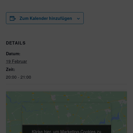
Zum Kalender hinzufügen
DETAILS
Datum:
19 Februar
Zeit:
20:00 - 21:00
Klicke hier, um Marketing-Cookies zu
Klicke hier, um Marketing-Cookies zu