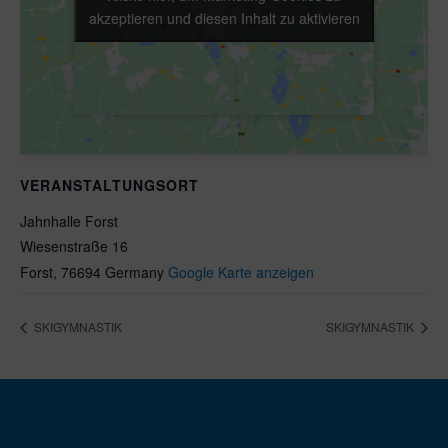
akzeptieren und diesen Inhalt zu aktivieren
akzeptieren und diesen Inhalt zu aktivieren
VERANSTALTUNGSORT
Jahnhalle Forst
Wiesenstraße 16
Forst
,
76694
Germany
Google Karte anzeigen
SKIGYMNASTIK
SKIGYMNASTIK