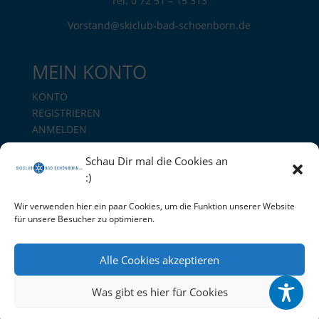
Tel: 0 72 51 – 15 313
Vorstand@skiclub-bad-schoenborn.de
MEIN KONTO
KONTO
REGISTRIEREN
ANMELDEN
Schau Dir mal die Cookies an
Mitgliedsantrag
:)
Vereinssatzung downloaden
Wir verwenden hier ein paar Cookies, um die Funktion unserer Website
für unsere Besucher zu optimieren.
© 2026 SKICLUB BAD SCHÖNBORDN – Alle Rechte
vorbehalten
Alle Cookies akzeptieren
Technische Unterstützung
CYBWORLD
CONSULTING
Was gibt es hier für Cookies