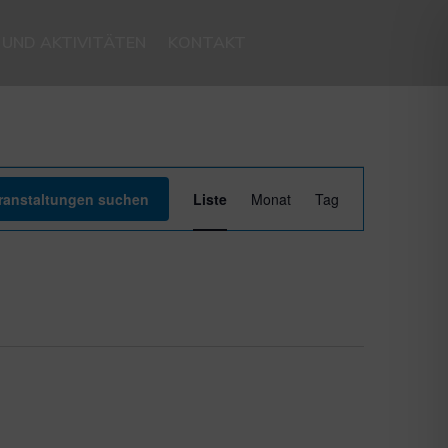
N UND AKTIVITÄTEN
KONTAKT
Veranstaltung
Ansichten-
ranstaltungen suchen
Liste
Monat
Tag
Navigation