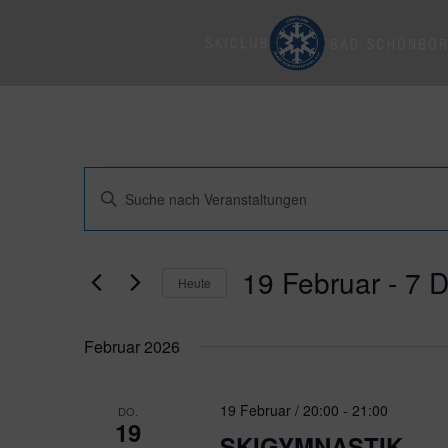
Veranstaltungen
Veranstaltungen
Bitte
Suche
Schlüsselwort
und
eingeben.
Ansichten,
Suche
19 Februar
 - 
7 
Navigation
nach
Heute
Veranstaltungen
Datum
Schlüsselwort.
wählen.
Februar 2026
19 Februar / 20:00
-
21:00
DO.
19
SKIGYMNASTIK